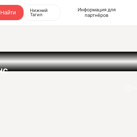
Информация для
Нижний
Тагил
партнёров
нс
И